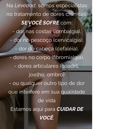
Na
Levedad
, somos especialistas
no tratamento de dores crônicas.
SE VOCÊ SOFRE
com:
- dor nas costas (lombalgia),
- dor no pescoço (cervicalgia),
- dor de cabeça (cefaléia),
- dores no corpo (fibromialgia),
- dores articulares (quadril,
joelho, ombro)
- ou qualquer outro tipo de dor
que interfere em sua qualidade
de vida
Estamos aqui para
CUIDAR DE
VOCÊ
.