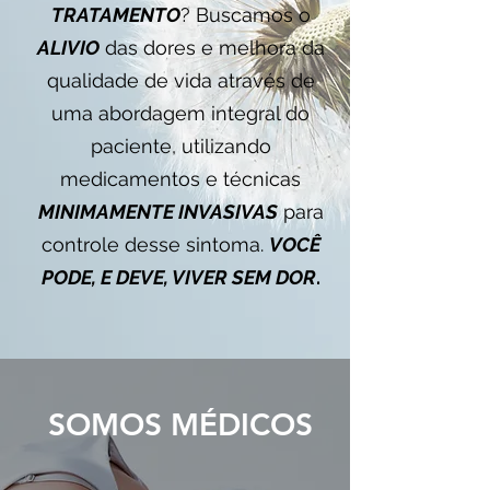
TRATAMENTO
? Buscamos o
ALIVIO
das dores e melhora da
qualidade de vida através de
uma abordagem integral do
paciente, utilizando
medicamentos e técnicas
MINIMAMENTE INVASIVAS
para
controle desse sintoma.
VOCÊ
PODE, E DEVE, VIVER SEM DOR
.
SOMOS MÉDICOS