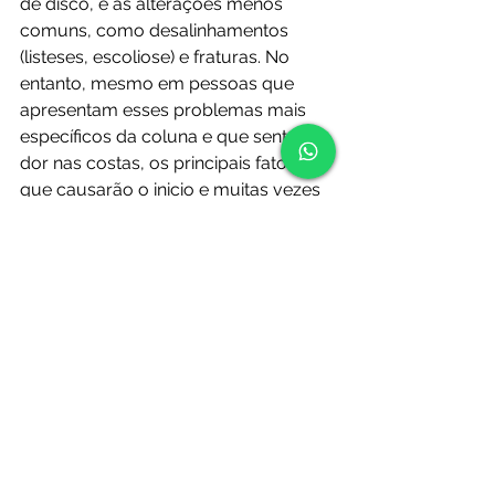
de disco, e as alterações menos 
comuns, como desalinhamentos 
(listeses, escoliose) e fraturas. No 
entanto, mesmo em pessoas que 
apresentam esses problemas mais 
específicos da coluna e que sentem 
dor nas costas, os principais fatores 
que causarão o inicio e muitas vezes 
a manutenção da dor são o excesso 
de peso e a fraqueza da musculatura 
da coluna.
No nosso blog, vamos publicar todas 
às terças e sextas-feiras artigos para 
tentar esclarecer os principais temas 
relacionados à dor nas costas e 
outros tipos de dores, dicas para 
melhorar sua dor e qualidade de vida 
e outros assuntos relevantes e que 