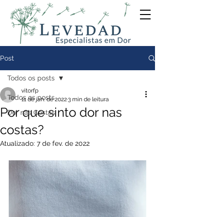
Post
Todos os posts
vitorfp
Todos os posts
11 de jan. de 2022
3 min de leitura
Por que sinto dor nas
Dor nas Costas
costas?
Atualizado:
7 de fev. de 2022